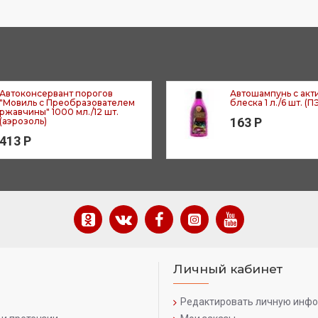
Автоконсервант порогов
Автошампунь с акт
"Мовиль с Преобразователем
блеска 1 л./6 шт. (
ржавчины" 1000 мл./12 шт.
163 Р
(аэрозоль)
413 Р
Личный кабинет
Редактировать личную инф