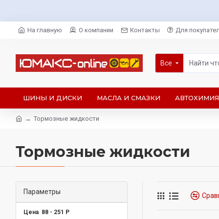
На главную
О компании
Контакты
Для покупате
Все
ШИНЫ И ДИСКИ
МАСЛА И СМАЗКИ
АВТОХИМИЯ
Тормозные жидкости
Тормозные жидкости
Параметры
Срав
Цена
88
-
251
Р