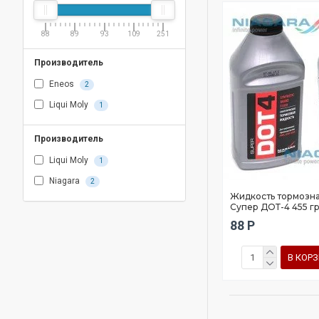
88
89
93
109
251
Производитель
Eneos
2
Liqui Moly
1
Производитель
Liqui Moly
1
Niagara
2
Жидкость тормозна
Супер ДОТ-4 455 гр
88 Р
В КОР