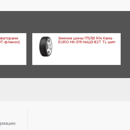
иваторами
Зимние шины 175/65 R14 Кама-
ПЭТ-флакон)
EURO НК-519 НкШЗ 82T TL шип
ормацию