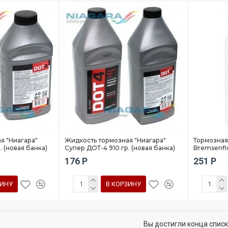
я "Ниагара"
Жидкость тормозная "Ниагара"
Тормозная
. (новая банка)
Супер ДОТ-4 910 гр. (новая банка)
Bremsenflu
176 Р
251 Р
ЗИНУ
В КОРЗИНУ
Вы достигли конца спис