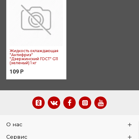
Жидкость охлаждающая
"Антифриз"
"Дзержинский ГОСТ" G11
(зеленый) 1 кг
109 Р
О нас
Сервис